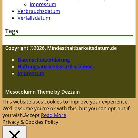
Impressum
Verbrauchsdatum
Verfallsdatum
Tags
Copyright ©2026. Mindesthaltbarkeitsdatum.de
Datenschutzerklärung
Haftungsausschluss (Disclaimer)
Impressum
Mesocolumn Theme by Dezzain
This website uses cookies to improve your experience.
We'll assume you're ok with this, but you can opt-out if
you wish.
Accept
Read More
Privacy & Cookies Policy