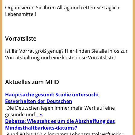
Organisieren Sie Ihren Alltag und retten Sie täglich
Lebensmittel!
Apps die Leben(smittel) retten!
Vorratsliste
Ist Ihr Vorrat groß genug? Hier finden Sie alle Infos zur
Vorratshaltung und eine kostenlose Vorratsliste!
kostenlose Checkliste
Aktuelles zum MHD
Hauptsache gesund: Studie untersucht
Essverhalten der Deutschen
Die Deutschen legen immer mehr Wert auf eine
gesunde und
… ∞
Debatte: Wie steht es um die Abschaffung des
Mindesthaltbarkeits-datums?
Rund 80 bis 100 Kilogramm Lebensmittel wirft jeder