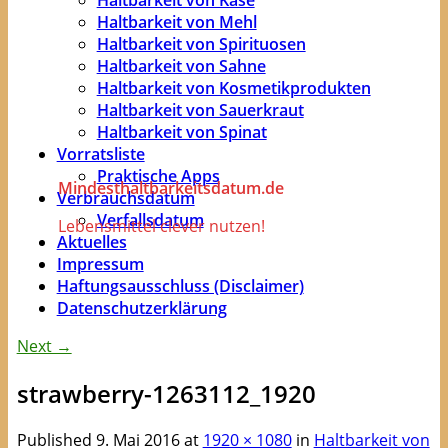
Haltbarkeit von Mehl
Haltbarkeit von Spirituosen
Haltbarkeit von Sahne
Haltbarkeit von Kosmetikprodukten
Haltbarkeit von Sauerkraut
Haltbarkeit von Spinat
Vorratsliste
Praktische Apps
Mindesthaltbarkeitsdatum.de
Verbrauchsdatum
Verfallsdatum
Lebensmittel clever nutzen!
Aktuelles
Impressum
Haftungsausschluss (Disclaimer)
Datenschutzerklärung
Next →
strawberry-1263112_1920
Published
9. Mai 2016
at
1920 × 1080
in
Haltbarkeit von