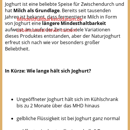
Joghurt ist eine beliebte Speise für Zwischendurch und
hat
Milch als Grundlage
. Bereits seit tausenden
Jahren ist bekannt, dass fermentierte Milch in Form
Mindesthaltbarkeitsdatum.de
von Joghurt eine
längere Mindesthaltbarkeit
aufweist. Im Laufe der Zeit sind viele Variationen
Lebensmittel clever nutzen!
dieses Produktes entstanden, aber der Naturjoghurt
erfreut sich nach wie vor besonders großer
Beliebtheit.
In Kürze: Wie lange hält sich Joghurt?
Ungeöffneter Joghurt hält sich im Kühlschrank
bis zu 2 Monate über das MHD hinaus
gelbliche Flüssigkeit ist bei Joghurt ganz normal