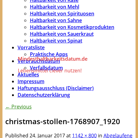
Haltbarkeit von Mehl
Haltbarkeit von Spirituosen
Haltbarkeit von Sahne
Haltbarkeit von Kosmetikprodukten
Haltbarkeit von Sauerkraut
Haltbarkeit von Spinat
Vorratsliste
Praktische Apps
Mindesthaltbarkeitsdatum.de
Verbrauchsdatum
Verfallsdatum
Lebensmittel clever nutzen!
Aktuelles
Impressum
Haftungsausschluss (Disclaimer)
Datenschutzerklärung
← Previous
christmas-stollen-1768907_1920
Published
24. Januar 2017
at
1142 × 800
in
Abgelaufene