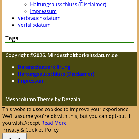
Haftungsausschluss (Disclaimer)
Impressum
Verbrauchsdatum
Verfallsdatum
Tags
Copyright ©2026. Mindesthaltbarkeitsdatum.de
Datenschutzerklärung
Haftungsausschluss (Disclaimer)
Impressum
Mesocolumn Theme by Dezzain
This website uses cookies to improve your experience.
We'll assume you're ok with this, but you can opt-out if
you wish.
Accept
Read More
Privacy & Cookies Policy