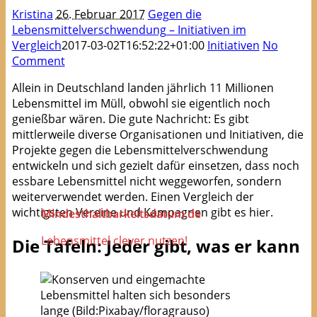
Kristina
26. Februar 2017
Gegen die
Lebensmittelverschwendung – Initiativen im
Vergleich
2017-03-02T16:52:22+01:00
Initiativen
No
Comment
Allein in Deutschland landen jährlich 11 Millionen
Lebensmittel im Müll, obwohl sie eigentlich noch
genießbar wären. Die gute Nachricht: Es gibt
mittlerweile diverse Organisationen und Initiativen, die
Projekte gegen die Lebensmittelverschwendung
entwickeln und sich gezielt dafür einsetzen, dass noch
essbare Lebensmittel nicht weggeworfen, sondern
weiterverwendet werden. Einen Vergleich der
wichtigsten Vereine und Kampagnen gibt es hier.
Mindesthaltbarkeitsdatum.de
Lebensmittel clever nutzen!
Die Tafeln: Jeder gibt, was er kann