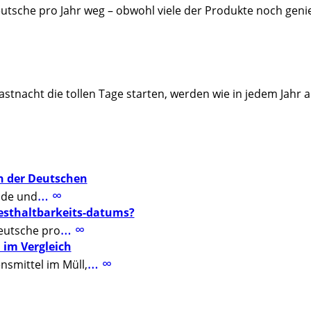
eutsche pro Jahr weg – obwohl viele der Produkte noch gen
stnacht die tollen Tage starten, werden wie in jedem Jahr 
n der Deutschen
… ∞
nde und
esthaltbarkeits-datums?
… ∞
eutsche pro
 im Vergleich
… ∞
nsmittel im Müll,